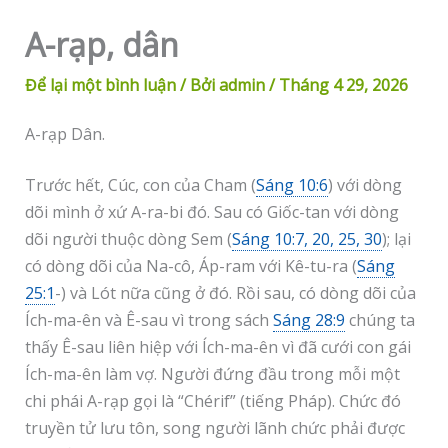
A-rạp, dân
Để lại một bình luận
/ Bởi
admin
/
Tháng 4 29, 2026
A-rạp Dân.
Trước hết, Cúc, con của Cham (
Sáng 10:6
) với dòng
dõi mình ở xứ A-ra-bi đó. Sau có Giốc-tan với dòng
dõi người thuộc dòng Sem (
Sáng 10:7, 20, 25, 30
); lại
có dòng dõi của Na-cô, Áp-ram với Kê-tu-ra (
Sáng
25:1
-) và Lót nữa cũng ở đó. Rồi sau, có dòng dõi của
Ích-ma-ên và Ê-sau vì trong sách
Sáng 28:9
chúng ta
thấy Ê-sau liên hiệp với Ích-ma-ên vì đã cưới con gái
Ích-ma-ên làm vợ. Người đứng đầu trong mỗi một
chi phái A-rạp gọi là “Chérif” (tiếng Pháp). Chức đó
truyền tử lưu tôn, song người lãnh chức phải được