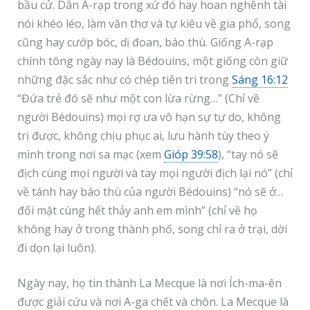
bầu cử. Dân A-rạp trong xứ đó hay hoan nghênh tài
nói khéo léo, làm văn thơ và tự kiêu về gia phổ, song
cũng hay cướp bóc, dị đoan, báo thù. Giống A-rạp
chính tông ngày nay là Bédouins, một giống còn giữ
những đặc sắc như có chép tiên tri trong
Sáng 16:12
“Đứa trẻ đó sẽ như một con lừa rừng…” (Chỉ về
người Bédouins) mọi rợ ưa vô hạn sự tự do, không
trị được, không chịu phục ai, lưu hành tùy theo ý
mình trong nơi sa mạc (xem
Gióp 39:58
), “tay nó sẽ
địch cùng mọi người và tay mọi người địch lại nó” (chỉ
về tánh hay báo thù của người Bédouins) “nó sẽ ở…
đối mặt cùng hết thảy anh em mình” (chỉ về họ
không hay ở trong thành phố, song chỉ ra ở trại, dời
đi dọn lại luôn).
Ngày nay, họ tin thành La Mecque là nơi Ích-ma-ên
được giải cứu và nơi A-ga chết và chôn. La Mecque là