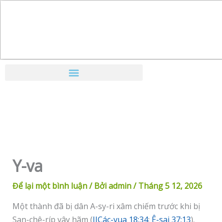
Nhảy
tới
nội
dung
Y-va
Để lại một bình luận
/ Bởi
admin
/
Tháng 5 12, 2026
Một thành đã bị dân A-sy-ri xâm chiếm trước khi bị
San-chê-ríp vây hãm (
IICác-vua 18:34
;
Ê-sai 37:13
).