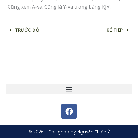
Cũng xem A-va. Cũng là Y-va trong bảng KJV.
TRƯỚC ĐÓ
KẾ TIẾP
F
a
c
e
© 2026 - Designed by Nguyễn Thiên Ý
b