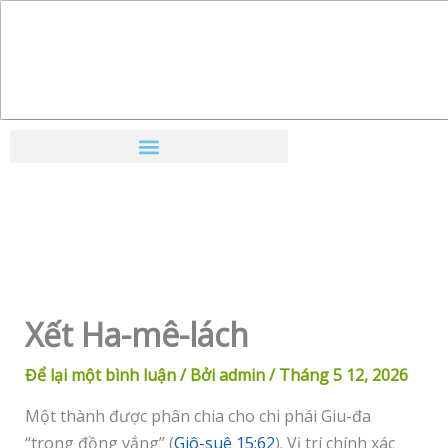
Nhảy
tới
nội
dung
Xết Ha-mê-lách
Để lại một bình luận
/ Bởi
admin
/
Tháng 5 12, 2026
Một thành được phân chia cho chi phái Giu-đa
“trong đồng vắng” (
Giô-suê 15:62
). Vị trí chính xác