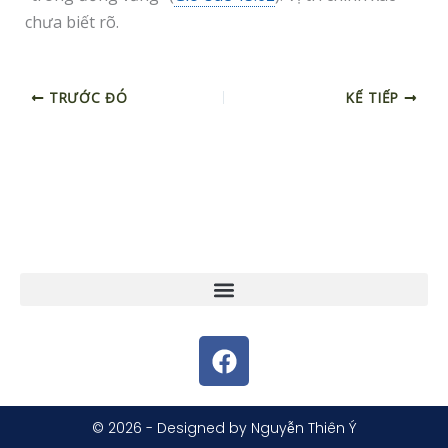
chưa biết rõ.
TRƯỚC ĐÓ
KẾ TIẾP
F
a
c
e
© 2026 - Designed by Nguyễn Thiên Ý
b