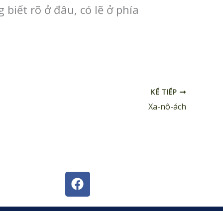
g biết rõ ở đâu, có lẽ ở phía
KẾ TIẾP
Xa-nô-ách
F
a
c
e