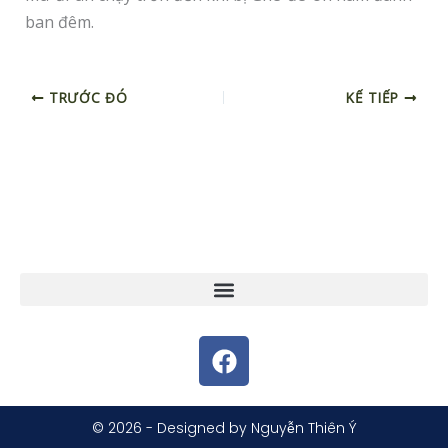
ban đêm.
TRƯỚC ĐÓ
KẾ TIẾP
F
a
c
e
© 2026 - Designed by Nguyễn Thiên Ý
b