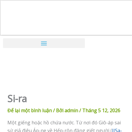
Nhảy
tới
nội
dung
Si-ra
Để lại một bình luận
/ Bởi
admin
/
Tháng 5 12, 2026
Một giếng hoặc hồ chứa nước. Từ nơi đó Giô-áp sai
sứ giả điệu Áp-ne về Hếp-rôn đặng giết người (
IISa-