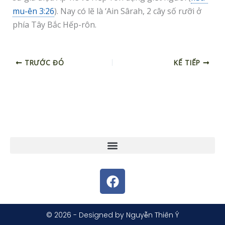
mu-ên 3:26
). Nay có lẽ là ‘Ain Sârah, 2 cây số rưỡi ở
phía Tây Bắc Hếp-rôn.
TRƯỚC ĐÓ
KẾ TIẾP
F
a
c
e
© 2026 - Designed by Nguyễn Thiên Ý
b