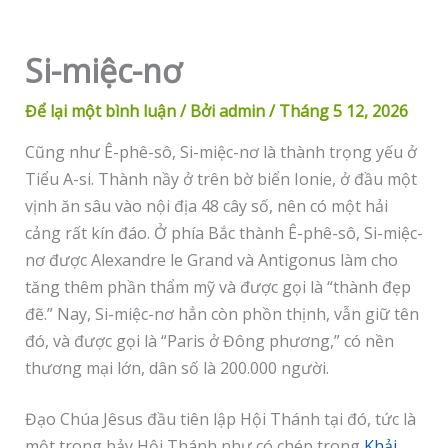
Si-miệc-nơ
Để lại một bình luận
/ Bởi
admin
/
Tháng 5 12, 2026
Cũng như Ê-phê-sô, Si-miệc-nơ là thành trọng yếu ở
Tiểu A-si. Thành nầy ở trên bờ biển Ionie, ở đầu một
vịnh ăn sâu vào nội địa 48 cây số, nên có một hải
cảng rất kín đáo. Ở phía Bắc thành Ê-phê-sô, Si-miệc-
nơ được Alexandre le Grand và Antigonus làm cho
tăng thêm phần thẩm mỹ và được gọi là “thành đẹp
đẽ.” Nay, Si-miệc-nơ hẳn còn phồn thịnh, vẫn giữ tên
đó, và được gọi là “Paris ở Đông phương,” có nền
thương mại lớn, dân số là 200.000 người.
Đạo Chúa Jêsus đầu tiên lập Hội Thánh tại đó, tức là
một trong bảy Hội Thánh như có chép trong
Khải