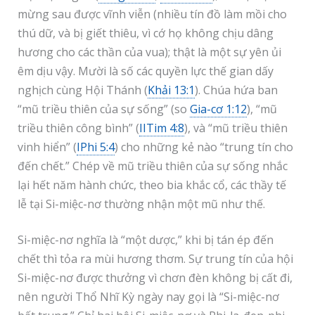
mừng sau được vĩnh viễn (nhiều tín đồ làm mồi cho
thú dữ, và bị giết thiêu, vì cớ họ không chịu dâng
hương cho các thần của vua); thật là một sự yên ủi
êm dịu vậy. Mười là số các quyền lực thế gian dấy
nghịch cùng Hội Thánh (
Khải 13:1
). Chúa hứa ban
“mũ triều thiên của sự sống” (so
Gia-cơ 1:12
), “mũ
triều thiên công bình” (
IITim 4:8
), và “mũ triều thiên
vinh hiển” (
IPhi 5:4
) cho những kẻ nào “trung tín cho
đến chết.” Chép về mũ triều thiên của sự sống nhắc
lại hết năm hành chức, theo bia khắc cổ, các thầy tế
lễ tại Si-miệc-nơ thường nhận một mũ như thế.
Si-miệc-nơ nghĩa là “một dược,” khi bị tán ép đến
chết thì tỏa ra mùi hương thơm. Sự trung tín của hội
Si-miệc-nơ được thưởng vì chơn đèn không bị cất đi,
nên người Thổ Nhĩ Kỳ ngày nay gọi là “Si-miệc-nơ