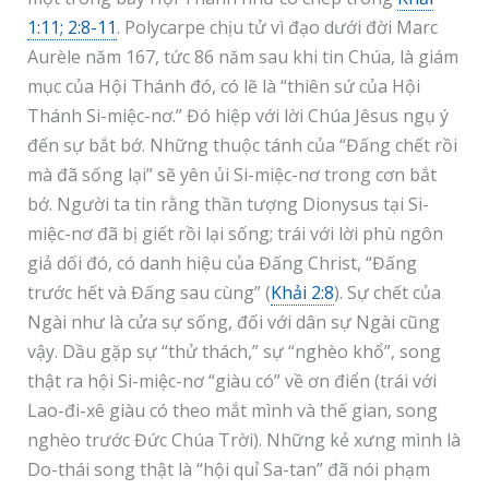
1:11; 2:8-11
. Polycarpe chịu tử vì đạo dưới đời Marc
Aurèle năm 167, tức 86 năm sau khi tin Chúa, là giám
mục của Hội Thánh đó, có lẽ là “thiên sứ của Hội
Thánh Si-miệc-nơ.” Đó hiệp với lời Chúa Jêsus ngụ ý
đến sự bắt bớ. Những thuộc tánh của “Đấng chết rồi
mà đã sống lại” sẽ yên ủi Si-miệc-nơ trong cơn bắt
bớ. Người ta tin rằng thần tượng Dionysus tại Si-
miệc-nơ đã bị giết rồi lại sống; trái với lời phù ngôn
giả dối đó, có danh hiệu của Đấng Christ, “Đấng
trước hết và Đấng sau cùng” (
Khải 2:8
). Sự chết của
Ngài như là cửa sự sống, đối với dân sự Ngài cũng
vậy. Dầu gặp sự “thử thách,” sự “nghèo khổ”, song
thật ra hội Si-miệc-nơ “giàu có” về ơn điển (trái với
Lao-đi-xê giàu có theo mắt mình và thế gian, song
nghèo trước Đức Chúa Trời). Những kẻ xưng mình là
Do-thái song thật là “hội quỉ Sa-tan” đã nói phạm