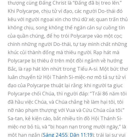
thượng cùng Đấng Christ là “Đấng đã bị treo lên.”
Khi Polycarpe, chịu tử vì đạo, các người Do-thái đó
kêu với người ngọai xin cho thú dữ xé; quan trấn thủ
không chịu, song không thể ngăn cản sự cuồng tín
của quần chúng, để họ trói Polycarpe vào một cọc;
chính những người Do-thái, tự tay mình chất những
khúc củi thành đống mà thiêu người. Rạp hát mà
Polycarpe bị thiêu ở trên một đồi ngảnh về hướng
Bắc, là rạp hát lớn nhứt trong Tiểu A-si. Một bức thơ
luân chuyển từ Hội Thánh Si-miệc-nơ mô tả sự tử vì
đạo của Polycarpe thuật lại rằng: khi người ta giục
Polycarpe chối Chúa, thì người đáp: “Trải 86 năm tôi
đã hầu việc Chúa, và Chúa chẳng hề làm hại tôi, tôi
nỡ nào phạm thượng với Vua và Cứu Chúa của tôi.”
Sa-tan, kẻ kiện cáo, bắt nhiều tín đồ Hội Thánh Si-
miệc-nơ bỏ tù, và “bị hoạn nạn trong mười ngày,” là
một hạn ngắn (
Sáng 24:55
;
Dân 11:19
); trái lại sự vui