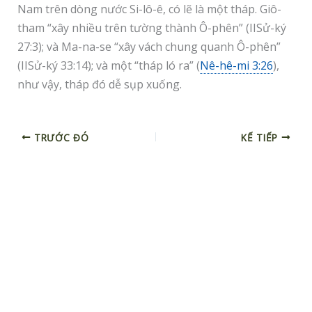
Nam trên dòng nước Si-lô-ê, có lẽ là một tháp. Giô-
tham “xây nhiều trên tường thành Ô-phên” (IISử-ký
27:3); và Ma-na-se “xây vách chung quanh Ô-phên”
(IISử-ký 33:14); và một “tháp ló ra” (
Nê-hê-mi 3:26
),
như vậy, tháp đó dễ sụp xuống.
TRƯỚC ĐÓ
KẾ TIẾP
F
a
c
e