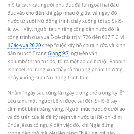
mô tả cách các người phu đục đá từ ngoài hai đầu
đục vào cho đến khi gặp nhau ở giữa; và ngày đó
nước từ suối Nữ đồng trinh chảy xuống tới ao Si-lô-
ê, v.v…. Vậy, người ta tin rằng cống dẫn nước đó là
công trình của vua Ê-xê-chia trị vì 726 đến 697 T.C. vì
IICác-vua 20:20
chép “cuộc xây hồ chứa nước, và kinh
dẫn nước.” Trong
Giăng 9:7
, nguyên văn
Kolumbéthran tức ao, tỏ ra một ao để bơi lội. Rabbin
Ishmael nói rằng xưa thầy cả thượng phẩm thường
nhảy xuống suối Nữ đồng trinh tắm.
Nhằm “ngày sau cùng là ngày trọng thể trong kỳ lễ”
Lều tạm, một người Lê-vi được sai đến Si-lô-ê tay
cầm một bình bằng vàng. Người múc nước ở dưới ao
và đổ trên của lễ để kỷ niệm về nước tại Rê-phi-đim.
Chúa Jêsus có ngụ ý đến việc đó, khi Ngài đứng
trong đền thờ mà kêu lên rằng: “Nếu người nào