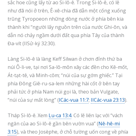
sắc hoe cũng lấy từ ao Si-lô-ê. Trong Si-lô-ê, có lẽ
như đã nói ở trên, Ê-xê-chia đã dẫn một cống xuống
trũng Tyropoeon những dòng nước ở phía bên kia
thành khi “người lấy nguồn trên của nước Ghi-ôn, và
dẫn nó chảy ngầm dưới đất qua phía Tây của thành
Đa-vít (IISử-ký 32:30).
Làng Si-lô-ê là làng Keff Silwan ở chơn đỉnh thứ ba
núi Ô-li-ve, tại nơi Sa-lô-môn xây các đền cho Kê-mốt,
Át-tạt-tê, và Minh-côm; “núi của sự gớm ghiếc.” Tại
phía Đông Giê-ru-sa-lem những hài cốt ở bên tay
phải tức ở phía Nam núi gọi là, theo bản Vulgate,
“núi của sự mất lòng” (
ICác-vua 11:7
;
IICác-vua 23:13
).
Tháp Si-lô-ê. Xem
Lu-ca 13:4
. Có lẽ liên lạc với “vách
ngăn của ao Si-lô-ê gần bên vườn vua” (
Nê-hê-mi
3:15
), và theo Josèphe, ở chỗ tường uốn cong về phía