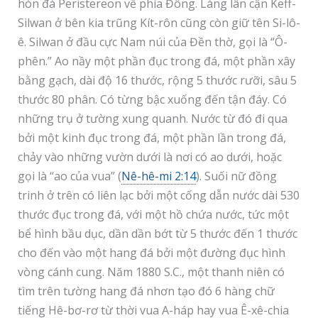
hòn đá Peristereon về phía Đông. Làng lân cận Keff-
Silwan ở bên kia trũng Kít-rôn cũng còn giữ tên Si-lô-
ê. Silwan ở đầu cực Nam núi của Đền thờ, gọi là “Ô-
phên.” Ao nầy một phần đục trong đá, một phần xây
bằng gạch, dài độ 16 thước, rộng 5 thước rưỡi, sâu 5
thước 80 phân. Có từng bậc xuống đến tận đáy. Có
những trụ ở tường xung quanh. Nước từ đó đi qua
bởi một kinh đục trong đá, một phần lần trong đá,
chảy vào những vườn dưới là nơi có ao dưới, hoặc
gọi là “ao của vua” (
Nê-hê-mi 2:14
). Suối nữ đồng
trinh ở trên có liên lạc bởi một cống dẫn nước dài 530
thước đục trong đá, với một hồ chứa nước, tức một
bể hình bầu dục, dần dần bớt từ 5 thước đến 1 thước
cho đến vào một hang đá bởi một đường đục hình
vòng cánh cung. Năm 1880 S.C., một thanh niên có
tìm trên tường hang đá nhơn tạo đó 6 hàng chữ
tiếng Hê-bơ-rơ từ thời vua A-háp hay vua Ê-xê-chia