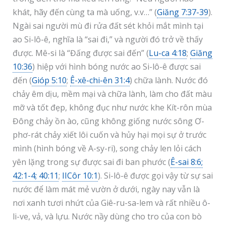
khát, hãy đến cùng ta mà uống, v.v…” (
Giăng 7:37-39
).
Ngài sai người mù đi rửa đất sét khỏi mắt mình tại
ao Si-lô-ê, nghĩa là “sai đi,” và người đó trở về thấy
được. Mê-si là “Đấng được sai đến” (
Lu-ca 4:18
;
Giăng
10:36
) hiệp với hình bóng nước ao Si-lô-ê được sai
đến (
Gióp 5:10
;
Ê-xê-chi-ên 31:4
) chữa lành. Nước đó
chảy êm dịu, mềm mại và chữa lành, làm cho đất màu
mỡ và tốt đẹp, không đục như nước khe Kít-rôn mùa
Đông chảy ồn ào, cũng không giống nước sông Ơ-
phơ-rát chảy xiết lôi cuốn và hủy hại mọi sự ở trước
mình (hình bóng về A-sy-ri), song chảy len lỏi cách
yên lặng trong sự được sai đi ban phước (
Ê-sai 8:6;
42:1-4; 40:11
;
IICôr 10:1
). Si-lô-ê được gọi vậy từ sự sai
nước để làm mát mẻ vườn ở dưới, ngày nay vẫn là
nơi xanh tươi nhứt của Giê-ru-sa-lem và rất nhiều ô-
li-ve, vả, và lựu. Nước nầy dùng cho tro của con bò