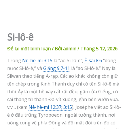
Si-lô-ê
Để lại một bình luận
/ Bởi
admin
/
Tháng 5 12, 2026
Trong
Nê-hê-mi 3:15
là “ao Si-lô-ê”;
Ê-sai 8:6
“dòng
nước Si-lô-ê,” và
Giăng 9:7-11
là “ao Si-lô-ê.” Nay là
Silwan theo tiếng A-rạp. Các ao khác không còn giữ
tên chép trong Kinh Thánh duy chỉ có tên Si-lô-ê mà
thôi. Ấy là một hồ xây cất rất đều, gần cửa Giếng, có
cái thang từ thành Đa-vít xuống, gần bên vườn vua,
v.v… (xem
Nê-hê-mi 12:37; 3:15
). Josèphe viết ao Si-lô-
ê ở đầu trũng Tyropoeon, ngoài tường thành, nơi
uống cong về phía Đông và đối mặt đồi trên đó có