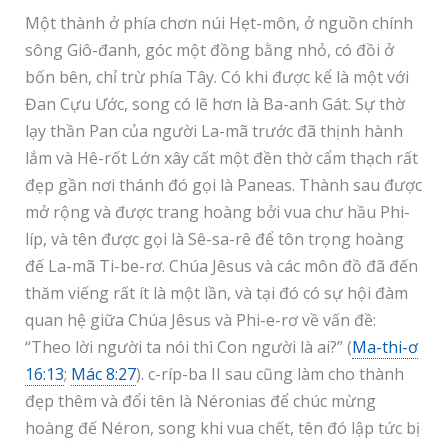
Một thành ở phía chơn núi Hẹt-môn, ở nguồn chính
sông Giô-đanh, góc một đồng bằng nhỏ, có đồi ở
bốn bên, chỉ trừ phía Tây. Có khi được kể là một với
Đan Cựu Ước, song có lẽ hơn là Ba-anh Gát. Sự thờ
lạy thần Pan của người La-mã trước đã thịnh hành
lắm và Hê-rốt Lớn xây cất một đền thờ cẩm thạch rất
đẹp gần nơi thánh đó gọi là Paneas. Thành sau được
mở rộng và được trang hoàng bởi vua chư hầu Phi-
líp, và tên được gọi là Sê-sa-rê để tôn trọng hoàng
đế La-mã Ti-be-rơ. Chúa Jêsus và các môn đồ đã đến
thăm viếng rất ít là một lần, và tại đó có sự hội đàm
quan hệ giữa Chúa Jêsus và Phi-e-rơ về vấn đề:
“Theo lời người ta nói thì Con người là ai?” (
Ma-thi-ơ
16:13
;
Mác 8:27
). c-ríp-ba II sau cũng làm cho thành
đẹp thêm và đổi tên là Néronias để chúc mừng
hoàng đế Néron, song khi vua chết, tên đó lập tức bị