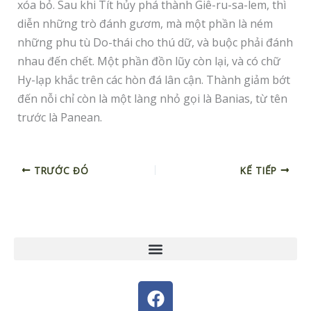
xóa bỏ. Sau khi Tít hủy phá thành Giê-ru-sa-lem, thì
diễn những trò đánh gươm, mà một phần là ném
những phu tù Do-thái cho thú dữ, và buộc phải đánh
nhau đến chết. Một phần đồn lũy còn lại, và có chữ
Hy-lạp khắc trên các hòn đá lân cận. Thành giảm bớt
đến nỗi chỉ còn là một làng nhỏ gọi là Banias, từ tên
trước là Panean.
TRƯỚC ĐÓ
KẾ TIẾP
F
a