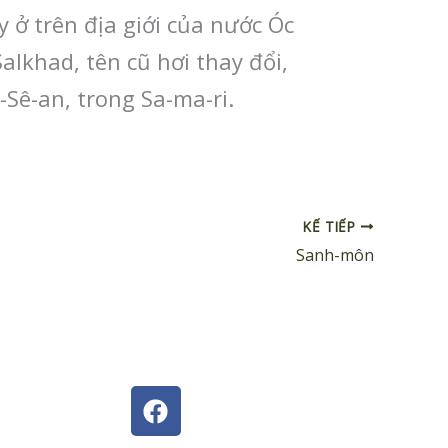
ầy ở trên địa giới của nước Óc
Salkhad, tên cũ hơi thay đổi,
-Sê-an, trong Sa-ma-ri.
KẾ TIẾP
Sanh-môn
F
a
c