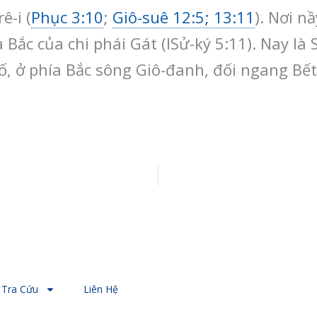
ê-i (
Phục 3:10
;
Giô-suê 12:5; 13:11
). Nơi n
a Bắc của chi phái Gát (ISử-ký 5:11). Nay là 
số, ở phía Bắc sông Giô-đanh, đối ngang Bết
Tra Cứu
Liên Hệ