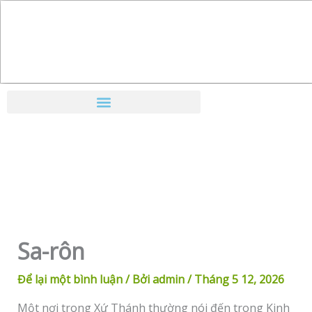
Nhảy
tới
nội
dung
Sa-rôn
Để lại một bình luận
/ Bởi
admin
/
Tháng 5 12, 2026
Một nơi trong Xứ Thánh thường nói đến trong Kinh