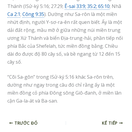
Thánh (ISử-ký 5:16; 27:29;
Ê-sai 33:9; 35:2; 65:10
; Nhã
Ca 2:1
;
Công 9:35
). Dường như Sa-rôn là một miền
nhứt định, người Y-sơ-ra-ên rất quen biết. Ấy là một
dải đất rộng, mầu mỡ ở giữa những núi miền trung
ương Xứ Thánh và biển Địa-trung-hải, phần tiếp nối
phía Bắc của Shefelah, tức miền đồng bằng. Chiều
dài đo được độ 80 cây số, và bề ngang từ 12 đến 15
cây số.
“Cõi Sa-gôn” trong ISử-ký 5:16 khác Sa-rôn trên,
dường như ngay trong câu đó chỉ rằng ấy là một
miền đồng cỏ phía Đông sông Giô-đanh, ở miền lân
cận Ga-la-át và Ba-san.
TRƯỚC ĐÓ
KẾ TIẾP