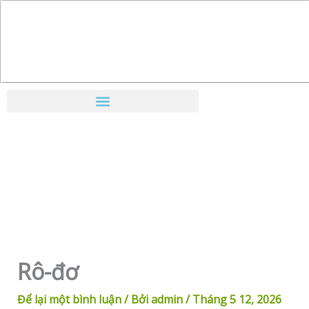
Nhảy
tới
nội
dung
Rô-đơ
Để lại một bình luận
/ Bởi
admin
/
Tháng 5 12, 2026