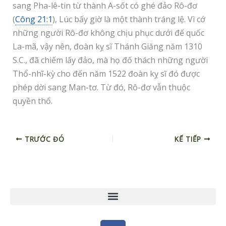
sang Pha-lê-tin từ thành A-sốt có ghé đảo Rô-đơ
(
Công 21:1
), Lúc bấy giờ là một thành tráng lệ. Vì cớ
những người Rô-đơ không chịu phục dưới đế quốc
La-mã, vậy nên, đoàn kỵ sĩ Thánh Giăng năm 1310
S.C., đã chiếm lấy đảo, mà họ đố thách những người
Thổ-nhĩ-kỳ cho đến năm 1522 đoàn kỵ sĩ đó được
phép dời sang Man-tơ. Từ đó, Rô-đơ vẫn thuộc
quyền thổ.
TRƯỚC ĐÓ
KẾ TIẾP
F