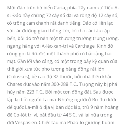
Một đảo trên bờ biển Caria, phía Tây nam xứ Tiểu A-
si. Đảo nầy chừng 72 cây số dài và rộng độ 12 cây số,
có trồng cam chanh rất danh tiếng. Đảo có liên lạc
với các đường giao thông lớn, lợi cho các tàu cặp
bến, bởi đó trở nên một thương trường trung ương,
ngang hàng với A-léc-xan-tri và Carthage. Kinh đô
cũng gọi là Rô-đơ, một thành phố có hải cảng hai
mặt. Gần lối vào cảng, có một trong bảy kỳ quan của
thế giới xưa tức pho tượng bằng đồng rất lớn
(Colossus), bề cao độ 32 thước, bởi nhà điêu khắc
Chares đúc vào năm 300-288 T.C.. Tượng nầy bị phá
hủy năm 223 T.C.. Bởi một cơn động đất. Sau được
lập lại bởi người La-mã. Những người ở Rô-đơ dưới
đế quốc La-mã ở địa vị bán độc lập, trừ 9 năm hoàng
đế Cơ-lốt trị vì, bắt đầu từ 44 S.C., và lại nữa trong
đời Vespasien. Chiếc tàu mà Phao-lô giương buồm