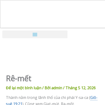
Nhảy
tới
nội
dung
Rê-mết
Để lại một bình luận
/ Bởi
admin
/
Tháng 5 12, 2026
Thành nằm trong lãnh thổ của chi phái Y-sa-ca (
Giô-
suê 19:21
). Cũng xem Giạt-mút, Ra-mốt.