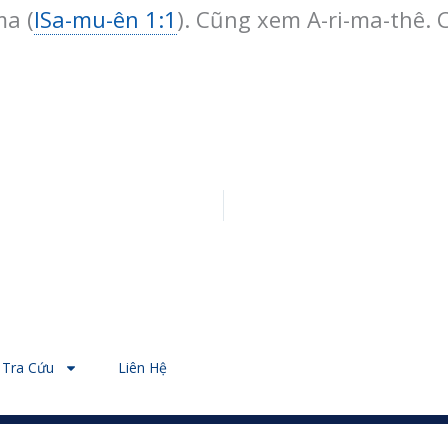
ma (
ISa-mu-ên 1:1
). Cũng xem A-ri-ma-thê.
Tra Cứu
Liên Hệ
© 2026 - Designed by Nguyễn Thiên Ý