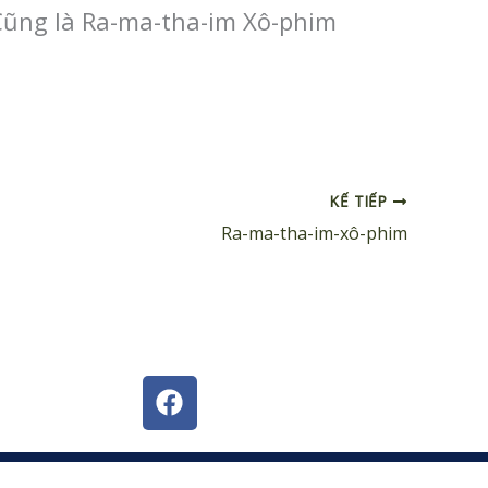
 Cũng là Ra-ma-tha-im Xô-phim
KẾ TIẾP
Ra-ma-tha-im-xô-phim
F
a
c
e