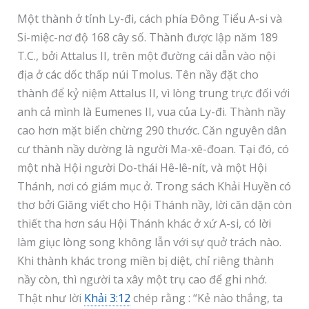
Một thành ở tỉnh Ly-đi, cách phía Đông Tiểu A-si và
Si-miệc-nơ độ 168 cây số. Thành được lập năm 189
T.C., bởi Attalus II, trên một đường cái dẫn vào nội
địa ở các dốc thấp núi Tmolus. Tên nầy đặt cho
thành để kỷ niệm Attalus II, vì lòng trung trực đối với
anh cả mình là Eumenes II, vua của Ly-đi. Thành nầy
cao hơn mặt biển chừng 290 thước. Căn nguyên dân
cư thành nầy dường là người Ma-xê-đoan. Tại đó, có
một nhà Hội người Do-thái Hê-lê-nít, và một Hội
Thánh, nơi có giám mục ở. Trong sách Khải Huyền có
thơ bởi Giăng viết cho Hội Thánh nầy, lời căn dặn còn
thiết tha hơn sáu Hội Thánh khác ở xứ A-si, có lời
làm giục lòng song không lẫn với sự quở trách nào.
Khi thành khác trong miền bị diệt, chỉ riêng thành
nầy còn, thì người ta xây một trụ cao để ghi nhớ.
Thật như lời
Khải 3:12
chép rằng : “Kẻ nào thắng, ta