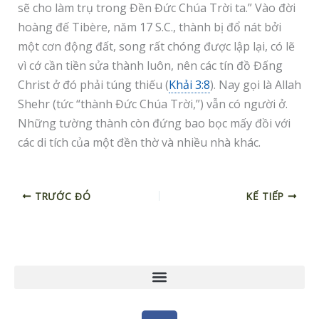
sẽ cho làm trụ trong Đền Đức Chúa Trời ta.” Vào đời
hoàng đế Tibère, năm 17 S.C., thành bị đổ nát bởi
một cơn động đất, song rất chóng được lập lại, có lẽ
vì cớ cần tiền sửa thành luôn, nên các tín đồ Đấng
Christ ở đó phải túng thiếu (
Khải 3:8
). Nay gọi là Allah
Shehr (tức “thành Đức Chúa Trời,”) vẫn có người ở.
Những tường thành còn đứng bao bọc mấy đồi với
các di tích của một đền thờ và nhiều nhà khác.
TRƯỚC ĐÓ
KẾ TIẾP
F