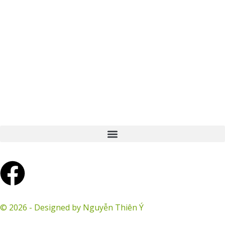
F
a
© 2026 - Designed by Nguyễn Thiên Ý
c