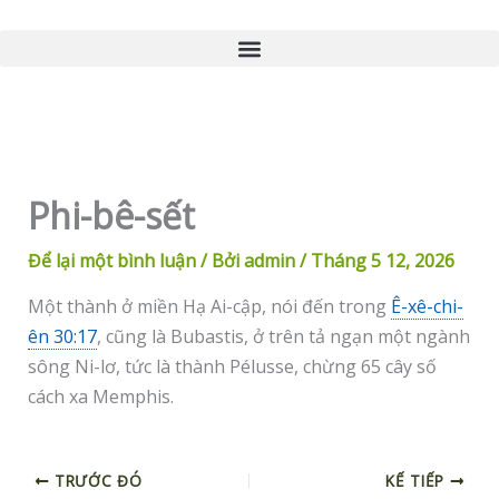
Nhảy
tới
nội
dung
Phi-bê-sết
Để lại một bình luận
/ Bởi
admin
/
Tháng 5 12, 2026
Một thành ở miền Hạ Ai-cập, nói đến trong
Ê-xê-chi-
ên 30:17
, cũng là Bubastis, ở trên tả ngạn một ngành
sông Ni-lơ, tức là thành Pélusse, chừng 65 cây số
cách xa Memphis.
TRƯỚC ĐÓ
KẾ TIẾP