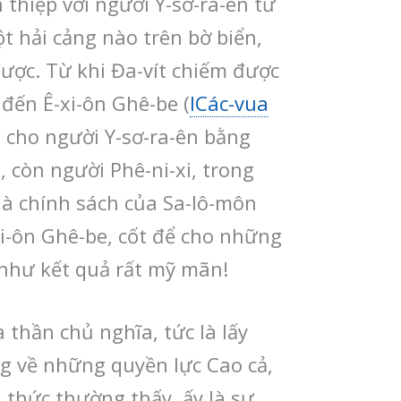
thiệp với người Y-sơ-ra-ên từ
t hải cảng nào trên bờ biển,
ược. Từ khi Đa-vít chiếm được
đến Ê-xi-ôn Ghê-be (
ICác-vua
ến cho người Y-sơ-ra-ên bằng
, còn người Phê-ni-xi, trong
 là chính sách của Sa-lô-môn
xi-ôn Ghê-be, cốt để cho những
 như kết quả rất mỹ mãn!
a thần chủ nghĩa, tức là lấy
ng về những quyền lực Cao cả,
 thức thường thấy, ấy là sự