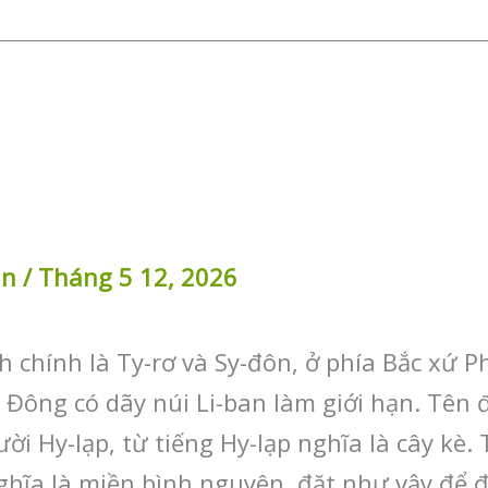
in
/
Tháng 5 12, 2026
h chính là Ty-rơ và Sy-đôn, ở phía Bắc xứ Ph
à Đông có dãy núi Li-ban làm giới hạn. Tên
ời Hy-lạp, từ tiếng Hy-lạp nghĩa là cây kè.
hĩa là miền bình nguyên, đặt như vậy để đố