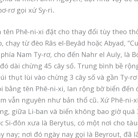
-rơ gọi xứ Sy-ri.
 tên Phê-ni-xi đặt cho thay đổi tùy theo th
p, chạy từ đèo Râs el-Beyâd hoặc Abyad, “
phía Nam Ty-rơ, cho đến Nahr el Auly, là 
 đó dài chừng 45 cây số. Trung bình bề rộn
úi thụt lùi vào chừng 3 cây số và gần Ty-rơ
i bằng tên Phê-ni-xi, lan rộng bờ biển đến
m vẫn nguyên như bản thổ cũ. Xứ Phê-ni-xi,
ng, giữa Li-ban và biển không bao giờ quá 
c Si-đôn xưa là Berytus, có một nơi cho tà
 nay; nơi đó ngày nay gọi là Beyrout, đã l