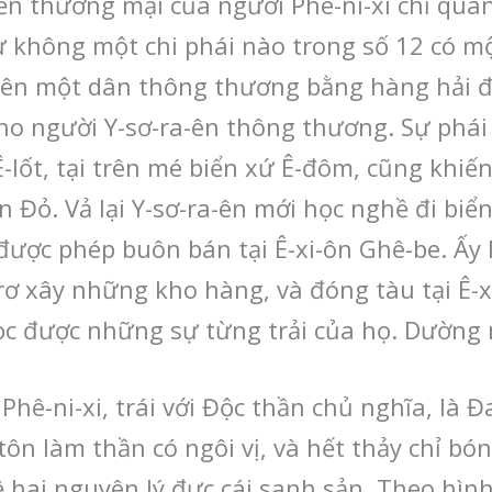
n thương mại của người Phê-ni-xi chỉ quan 
ư không một chi phái nào trong số 12 có mộ
nên một dân thông thương bằng hàng hải đ
ho người Y-sơ-ra-ên thông thương. Sự phái 
n Ê-lốt, tại trên mé biển xứ Ê-đôm, cũng khi
 Đỏ. Vả lại Y-sơ-ra-ên mới học nghề đi biển
 được phép buôn bán tại Ê-xi-ôn Ghê-be. Ấy
-rơ xây những kho hàng, và đóng tàu tại Ê-
ọc được những sự từng trải của họ. Dường
hê-ni-xi, trái với Độc thần chủ nghĩa, là Đ
tôn làm thần có ngôi vị, và hết thảy chỉ bó
ề hai nguyên lý đực cái sanh sản. Theo hình