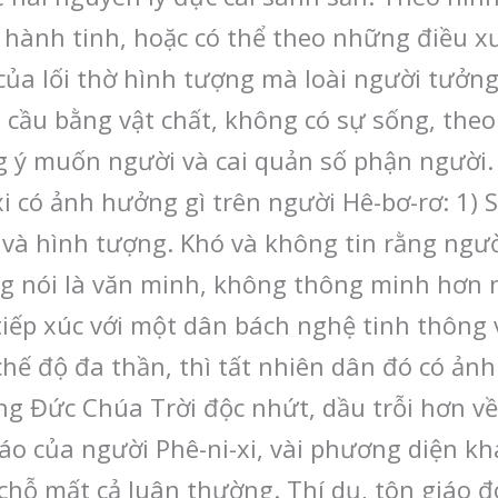
 hành tinh, hoặc có thể theo những điều xư
 của lối thờ hình tượng mà loài người tưởn
cầu bằng vật chất, không có sự sống, theo 
ng ý muốn người và cai quản số phận người.
xi có ảnh hưởng gì trên người Hê-bơ-rơ: 1) 
 và hình tượng. Khó và không tin rằng ngư
g nói là văn minh, không thông minh hơn n
i tiếp xúc với một dân bách nghệ tinh thông
hế độ đa thần, thì tất nhiên dân đó có ảnh
ng Đức Chúa Trời độc nhứt, dầu trỗi hơn về
iáo của người Phê-ni-xi, vài phương diện k
 chỗ mất cả luân thường. Thí dụ, tôn giáo 