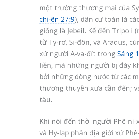
một trường thương mại của Sy-
chi-ên 27:9
), dân cư toàn là c
giống là Jebeil. Kế đến Tripol
từ Ty-rơ, Si-đôn, và Aradus, c
xứ người A-va-đít trong
Sáng 1
liền, mà những người bị đày kh
bởi những dòng nước từ các mi
thương thuyền xưa cần đến; và
tàu.
Khi nói đến thời người Phê-ni
và Hy-lạp phân địa giới xứ Ph