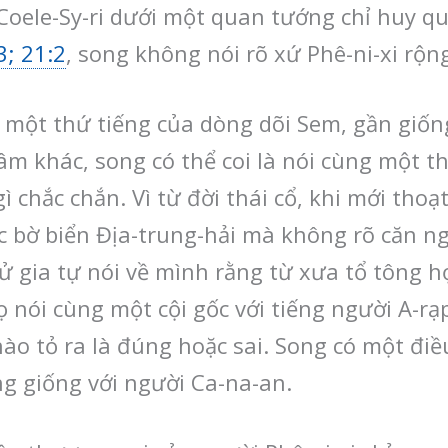
 Coele-Sy-ri dưới một quan tướng chỉ huy q
3; 21:2
, song không nói rõ xứ Phê-ni-xi rộn
i một thứ tiếng của dòng dõi Sem, gần giốn
 âm khác, song có thể coi là nói cùng một t
 chắc chắn. Vì từ đời thái cổ, khi mới thoạt 
ọc bờ biển Địa-trung-hải mà không rõ căn 
sử gia tự nói về mình rằng từ xưa tổ tông 
họ nói cùng một cội gốc với tiếng người A-r
ào tỏ ra là đúng hoặc sai. Song có một điề
ng giống với người Ca-na-an.