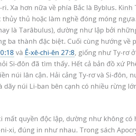
ri. Xa hơn nữa về phía Bắc là Byblus. Kinh
ác thủy thủ hoặc làm nghề đóng móng ngựa.
i (nay là Tarâbulus), dường như lập bởi nhữ
ùng ba thành đặc biệt. Cuối cùng hướng về p
0:18
và
Ê-xê-chi-ên 27:8
, giống như Ty-rơ 
ỏi Si-đôn đã tìm thấy. Hết cả bản đồ xứ Ph
ền núi lân cận. Hải cảng Ty-rơ và Si-đôn, 
 dãy núi Li-ban bên cạnh có nhiều rừng lớ
-xi mất quyền độc lập, dường như không có 
ê-ni-xi, đúng in như nhau. Trong sách Apo