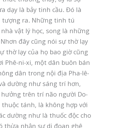
a dạy là bảy tinh cầu. Đó là
g tượng ra. Những tinh tú
nhà vật lý học, song là những
 Nhơn đây cũng nói sự thờ lạy
Sự thờ lạy của họ bao giờ cũng
ời Phê-ni-xi, một dân buôn bán
ông dân trong nội địa Pha-lê-
 và dường như sáng trí hơn,
 hưởng trên trí não người Do-
 thuộc tánh, là không hợp với
hác dường như là thuốc độc cho
đó thừa nhận sự dị đoan ghê