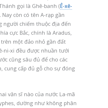
 Thánh gọi là Ghê-banh (
Ê-xê-
 Nay còn có tên A-rạp gần
ng người chiếm thuộc địa đến
hía cực Bắc, chính là Aradus,
ở trên một đảo nhỏ gần đất
ê-ni-xi đều được nhuần tưới
nước cũng sâu đủ để cho các
n, cung cấp đủ gỗ cho sự đóng
hai văn sĩ nào của nước La-mã
cryphes, dường như không phân