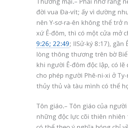
Thương mại.– Phải nhớ rằng nề
đời vua Đa-vít; ấy vì dường nh
nên Y-sơ-ra-ên không thể trở 
xứ Ê-đôm, thì có một cửa mở c
9:26; 22:49
; IISử-ký 8:17), gầ
lòng thông thương trên bờ Biển
khi người Ê-đôm độc lập, có lẽ
cho phép người Phê-ni-xi ở Ty
thủy thủ và tàu mình có thể h
Tôn giáo.– Tôn giáo của người P
những độc lực cõi thiên nhiên 
có thể theo ý nghĩa bóng chỉ v