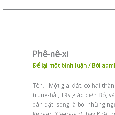
Phê-nê-xi
Để lại một bình luận
/ Bởi
adm
Tên.– Một giải đất, có hai thàn
trung-hải, Tây giáp biển Đỏ, v
dân đặt, song là bởi những ngư
Kenaan (Ca-na-an), hay Knâ, ng