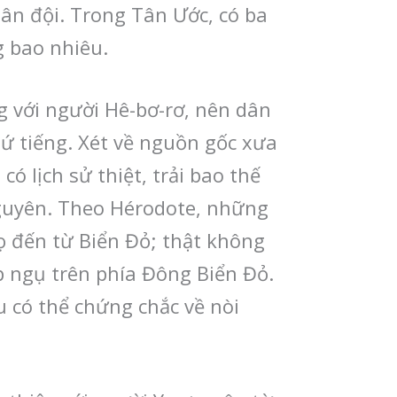
uân đội. Trong Tân Ước, có ba
g bao nhiêu.
g với người Hê-bơ-rơ, nên dân
hứ tiếng. Xét về nguồn gốc xưa
có lịch sử thiệt, trải bao thế
nguyên. Theo Hérodote, những
họ đến từ Biển Đỏ; thật không
ạp ngụ trên phía Đông Biển Đỏ.
u có thể chứng chắc về nòi