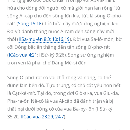
Trong giao ước Đức Chúa Trời lập với Áp-ra-ham,
hứa cho dòng dõi người xứ mà giới hạn lan rộng “từ
sông Ai-cập cho đến sông lớn kia, tức là sông Ơ-phơ-
rát” (
Sáng 15:18
). Lời hứa nầy được ứng nghiệm khi
Đa-vít đánh thắng nước A-ram đến sông nầy mới
thôi (
IISa-mu-ên 8:3; 10:16,19
). Đời vua Sa-lô-môn, bờ
cõi Đông bắc ăn thẳng đến tận sông Ơ-phơ-rát
(
ICác-vua 4:21
; IISử-ký 9:26). Song sự ứng nghiệm
trọn vẹn là phải chờ Đấng Mê-si đến.
Sông Ơ-phơ-rát có vài chỗ rộng và nông, có thể
dùng làm bến đò. Tựu trung, có chỗ cốt yếu hơn hết
là Cạt-kê-mít. Tại đó, trong đời Giô-si-a, vua Giu-đa,
Pha-ra-ôn Nê-cô là vua Ai-cập đã đánh trận và bị
thất bại dưới bóng cờ của vua Ba-by-lôn (IISử-ký
35:20;
IICác-vua 23:29; 24:7
).