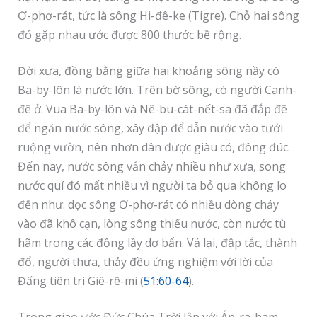
Ơ-phơ-rát, tức là sông Hi-đê-ke (Tigre). Chỗ hai sông
đó gặp nhau ước được 800 thước bề rộng.
Đời xưa, đồng bằng giữa hai khoảng sông nầy có
Ba-by-lôn là nước lớn. Trên bờ sông, có người Canh-
đê ở. Vua Ba-by-lôn và Nê-bu-cát-nết-sa đã đắp đê
để ngăn nước sông, xây đập để dẫn nước vào tưới
ruộng vườn, nên nhơn dân được giàu có, đông đúc.
Đến nay, nước sông vẫn chảy nhiều như xưa, song
nước quí đó mất nhiều vì người ta bỏ qua không lo
đến như: dọc sông Ơ-phơ-rát có nhiều dòng chảy
vào đã khô cạn, lòng sông thiếu nước, còn nước tù
hãm trong các đồng lầy dơ bẩn. Vả lại, đập tắc, thành
đổ, người thưa, thảy đều ứng nghiệm với lời của
Đấng tiên tri Giê-rê-mi (
51:60-64
).