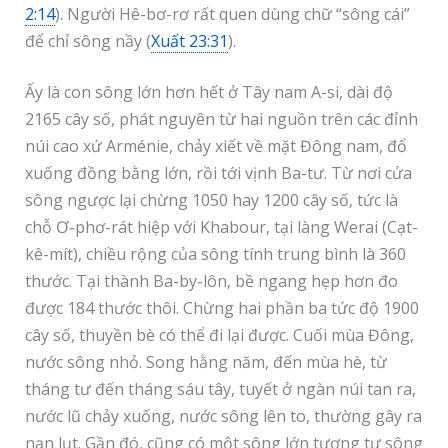
2:14
). Người Hê-bơ-rơ rất quen dùng chữ “sông cái”
để chỉ sông nầy (
Xuất 23:31
).
Ấy là con sông lớn hơn hết ở Tây nam A-si, dài độ
2165 cây số, phát nguyên từ hai nguồn trên các đỉnh
núi cao xứ Arménie, chảy xiết về mặt Đông nam, đổ
xuống đồng bằng lớn, rồi tới vịnh Ba-tư. Từ nơi cửa
sông ngược lại chừng 1050 hay 1200 cây số, tức là
chỗ Ơ-phơ-rát hiệp với Khabour, tại làng Werai (Cạt-
kê-mít), chiều rộng của sông tính trung bình là 360
thước. Tại thành Ba-by-lôn, bề ngang hẹp hơn đo
được 184 thước thôi. Chừng hai phần ba tức độ 1900
cây số, thuyền bè có thể đi lại được. Cuối mùa Đông,
nước sông nhỏ. Song hằng năm, đến mùa hè, từ
tháng tư đến tháng sáu tây, tuyết ở ngàn núi tan ra,
nước lũ chảy xuống, nước sông lên to, thường gây ra
nạn lụt. Gần đó, cũng có một sông lớn tương tự sông