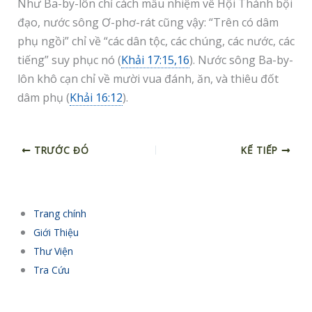
Như Ba-by-lôn chỉ cách mầu nhiệm về Hội Thánh bội
đạo, nước sông Ơ-phơ-rát cũng vậy: “Trên có dâm
phụ ngồi” chỉ về “các dân tộc, các chúng, các nước, các
tiếng” suy phục nó (
Khải 17:15,16
). Nước sông Ba-by-
lôn khô cạn chỉ về mười vua đánh, ăn, và thiêu đốt
dâm phụ (
Khải 16:12
).
TRƯỚC ĐÓ
KẾ TIẾP
Trang chính
Giới Thiệu
Thư Viện
Tra Cứu