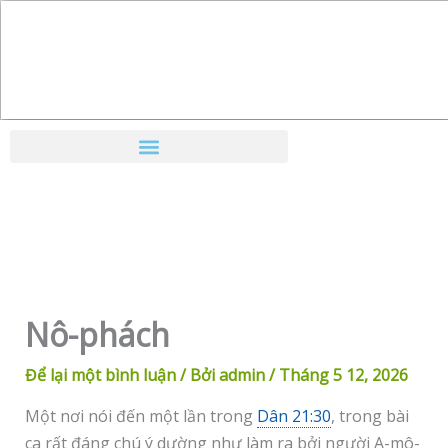
Nhảy
tới
nội
dung
Nô-phách
Để lại một bình luận
/ Bởi
admin
/
Tháng 5 12, 2026
Một nơi nói đến một lần trong
Dân 21:30
, trong bài
ca rất đáng chú ý dường như làm ra bởi người A-mô-