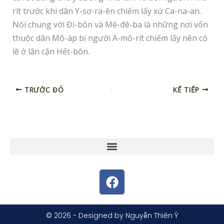
rít trước khi dân Y-sơ-ra-ên chiếm lấy xứ Ca-na-an.
Nói chung với Đi-bôn và Mê-đê-ba là những nơi vốn
thuộc dân Mô-áp bị người A-mô-rít chiếm lấy nên có
lẽ ở lân cận Hết-bôn.
TRƯỚC ĐÓ
KẾ TIẾP
F
a
c
e
© 2026 - Designed by Nguyễn Thiên Ý