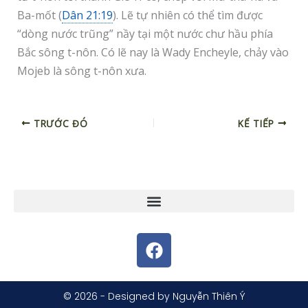
Ba-mốt (
Dân 21:19
). Lẽ tự nhiên có thể tìm được
“dòng nước trũng” nầy tại một nước chư hầu phía
Bắc sông t-nôn. Có lẽ nay là Wady Encheyle, chảy vào
Mojeb là sông t-nôn xưa.
TRƯỚC ĐÓ
KẾ TIẾP
F
a
c
e
© 2026 - Designed by Nguyễn Thiên Ý