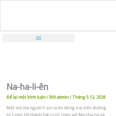
Nhảy
tới
nội
dung
Na-ha-li-ên
Để lại một bình luận
/ Bởi
admin
/
Tháng 5 12, 2026
Một nơi mà người Y-sơ-ra-ên đóng trại trên đường
từ t-nôn tới thành Giê-ri-cô, chép với Ma-tha-na và