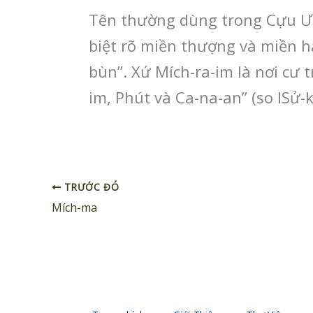
Tên thường dùng trong Cựu Ước
biệt rõ miền thượng và miền hạ
bùn”. Xứ Mích-ra-im là nơi cư
im, Phút và Ca-na-an” (so ISử-k
TRƯỚC ĐÓ
Mích-ma