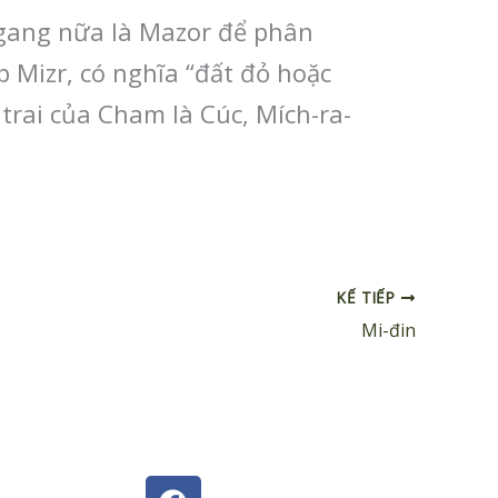
ngang nữa là Mazor để phân
p Mizr, có nghĩa “đất đỏ hoặc
trai của Cham là Cúc, Mích-ra-
KẾ TIẾP
Mi-đin
F