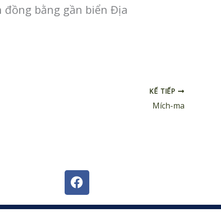
n đồng bằng gần biển Địa
KẾ TIẾP
Mích-ma
F
a
c
e