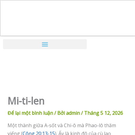
Nhảy
tới
nội
dung
Mi-ti-len
Để lại một bình luận
/ Bởi
admin
/
Tháng 5 12, 2026
Một thành giữa A-sốt và Chi-ô mà Phao-lô thăm
viếng (
Công 20:13-15
). Ấy là kinh đô của cù lao