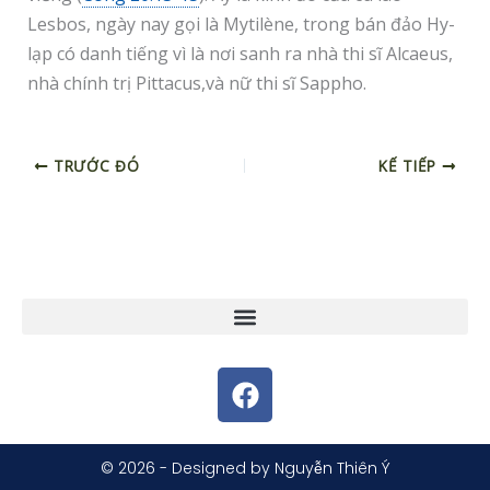
Lesbos, ngày nay gọi là Mytilène, trong bán đảo Hy-
lạp có danh tiếng vì là nơi sanh ra nhà thi sĩ Alcaeus,
nhà chính trị Pittacus,và nữ thi sĩ Sappho.
TRƯỚC ĐÓ
KẾ TIẾP
F
a
c
e
© 2026 - Designed by Nguyễn Thiên Ý
b