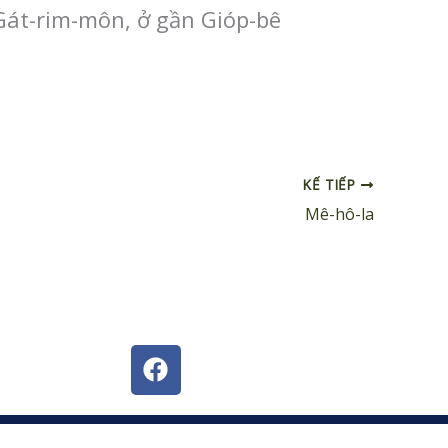
 Gát-rim-môn, ở gần Gióp-bê
KẾ TIẾP
Mê-hô-la
F
a
c
e