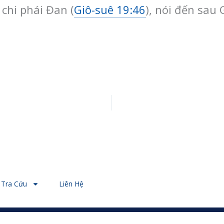
chi phái Đan (
Giô-suê 19:46
), nói đến sau
Tra Cứu
Liên Hệ
© 2026 - Designed by Nguyễn Thiên Ý