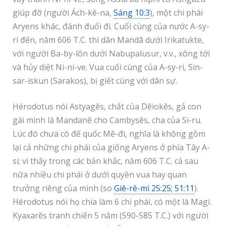
giúp đỡ (người Ách-kê-na,
Sáng 10:3
), một chi phái
Aryens khác, đánh đuổi đi. Cuối cùng của nước A-sy-
ri đến, năm 606 T.C. thì dân Mandã dưới Irikatukte,
với người Ba-by-lôn dưới Nabupalusur, v.v., xông tới
và hủy diệt Ni-ni-ve. Vua cuối cùng của A-sy-ri, Sin-
sar-iskun (Sarakos), bị giết cùng với dân sự.
Hérodotus nói Astyagẽs, chắt của Dẽiokẽs, gả con
gái mình là Mandanẽ cho Cambysẽs, cha của Si-ru.
Lúc đó chưa có đế quốc Mê-đi, nghĩa là không gồm
lại cả những chi phái của giống Aryens ở phía Tây A-
si; vì thấy trong các bản khắc, năm 606 T.C. cả sau
nữa nhiều chi phái ở dưới quyền vua hay quan
trưởng riêng của mình (so
Giê-rê-mi 25:25; 51:11
).
Hérodotus nói họ chia làm 6 chi phái, có một là Magi.
Kyaxarẽs tranh chiến 5 năm (590-585 T.C.) với người