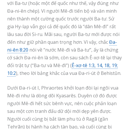
với Ba-tư (hoặc một đế quốc như thế, vậy đúng như
Đa-ni-ên chép). Vì người Mê-đi tiến bộ và văn minh
nên thành một cường quốc trước người Ba-tư. Sử
gia Hy-lạp vẫn gọi cả đế quốc đó là “dân Mê-đi” rất
lâu sau đời Si-ru. Mãi sau, người Ba-tư mới được nói
đến như giữ phần quan trọng hơn. Vì vậy, chắc
Đa-
ni-ên 8:20
nói về “nước Mê-đi và Ba-tư”, ấy là chứng
cớ sách Đa-ni-ên là sớm, còn sau sách Ê-xơ-tê lại thay
đổi trật tự (“Ba-tư và Mê-đi”) (
Ê-xơ-tê 1:3, 14, 18, 19;
10:2
), theo lời bảng khắc của vua Đa-ri-út ở Behistũn.
Dưới Đa-ri-út I, Phraortes khởi loạn đòi lại ngôi vua
Mê-đi như là dòng dõi Kyasarẽs. Duyên cớ đó được
người Mê-đi hết sức bênh vực, nên cuộc phản loạn
sau một cơn tranh đấu dữ dội mới dẹp yên được.
Người cuối cùng bị bắt làm phu tù ở Ragã (gần
Tehrãn) bị hành hạ cách tàn bạo, và cuối cùng bị