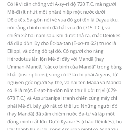
Có lẽ vì cần chống với A-sy-ri độ 720 T.C. mà người
Mê-đi (ít nhứt một phần) hiệp một nước dưới
Dẽiokẽs. Sa-gôn nói về vua đó gọi tên là Dayaukku,
nói rằng chính mình đã bắt vua đó (715 T.C.), và
chiếm xứ hai năm sau. Khi được thả ra, chắc Dẽiokẽs
đã đắp đồn lũy cho Éc-ba-tan (E-xơ-ra 6:2) trước là
Ellippi, và đóng đô tại đó. Có người cho rằng
Hérodotus lẫn lộn Mê-đi đây với Mandã (hay
Ưmman-Mandã, “các cơ binh của Mandã” trong bảng
khắc (inscriptions); song có lẽ là chi phái Aryens, từ
nguyên gốc người Sy-the, và hai tên Mãdã và Mandã
có lẽ là một. E-sạt-ha-đôn năm thứ II đời trị vì (679-
678 T.C.) và Assurbanipal tranh chiến cùng mấy chi
phái Mê-đi, bấy giờ rất có thế lực. Những người đó
(hay Mandã) đã xâm chiếm nước Ba-tư và lập một
đồng minh rất lớn. Dưới Kyaxarẽs (cháu Dẽiokẽs), họ
vây thành Ni-ni-ve, song Assurba niphl có Ashgazu