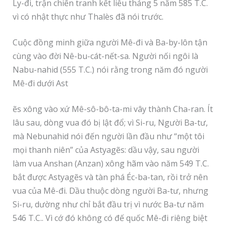
Ly-đi, trận chiến tranh kết liễu tháng 5 năm 585 T.C.
vì có nhật thực như Thalès đã nói trước.
Cuộc đồng minh giữa người Mê-đi và Ba-by-lôn tận
cùng vào đời Nê-bu-cát-nết-sa. Người nối ngôi là
Nabu-nahid (555 T.C.) nói rằng trong năm đó người
Mê-đi dưới Ast
ẽs xông vào xứ Mê-sô-bô-ta-mi vây thành Cha-ran. Ít
lâu sau, dòng vua đó bị lật đổ; vì Si-ru, Người Ba-tư,
mà Nebunahid nói đến người lần đầu như “một tôi
mọi thanh niên” của Astyagẽs: dầu vậy, sau người
làm vua Anshan (Anzan) xông hãm vào năm 549 T.C.
bắt được Astyagẽs và tàn phá Éc-ba-tan, rồi trở nên
vua của Mê-đi. Dầu thuộc dòng người Ba-tư, nhưng
Si-ru, dường như chỉ bắt đầu trị vì nước Ba-tư năm
546 T.C.. Vì cớ đó không có đế quốc Mê-đi riêng biệt