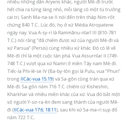
nhiều những dân Aryens khác, người Mê-đi trước
hết chia ra từng làng nhỏ, mỗi làng có một tù trưởng
cai trị. Sanh Ma-na-se II nói đến trên tháp Nim-rốt
chừng 840 T.C.. Lúc đó, họ ở xứ Média Atropatene
ngày nay. Vua A-sy-ri là Rammãnu-nĩarĩ III (810-781
T.C.) nói rằng “đã chiếm được xứ của người Mê-đi và
xứ Parsua” (Persis) cùng nhiều xứ khác. Đó có lẽ về
Mê-đi chỉ là một cuộc tàn phá. Vua Assurnĩar II (749-
748 T.C.) vượt qua xứ Namri ở miền Tây nam Mê-đi.
Tiếc-la Phi-lê-se IV (Ba-by-lôn gọi là Pulu, vua “Phun”
trong
IICác-vua 15:19
) và Sa-gôn cũng tràn qua xứ
Mê-đi. Sa-gôn năm 716 T.C. chiếm cứ Kisheshin,
Kharkhar và nhiều miền khác của xứ. Vua đó bắt một
số người Y-sơ-ra-ên đem sang thành của người Mê-
đi (
IICác-vua 17:6; 18:11
), sau khi xứ Sa-ma-ri sụp đổ
năm 722 T.C..