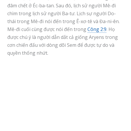
đâm chết ở Éc-ba-tan. Sau đó, lịch sử người Mê-đi
chìm trong lịch sử người Ba-tư. Lịch sự người Do-
thái trong Mê-đi nói đến trong Ê-xơ-tê và Đa-ni-ên.
Mê-đi cuối cùng được nói đến trong
Công 2:9
. Họ
được chú ý là người dẫn dắt cả giống Aryens trong
cơn chiến đấu với dòng dõi Sem để được tự do và
quyền thống nhứt.
TRƯỚC ĐÓ
KẾ TIẾP
F