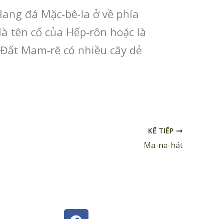
 Hang đá Mặc-bê-la ở về phía
là tên cổ của Hếp-rôn hoặc là
. Đất Mam-rê có nhiều cây dẻ
KẾ TIẾP
Ma-na-hát
F