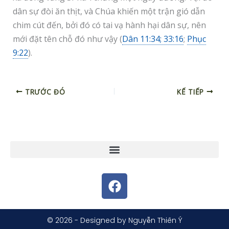
dân sự đòi ăn thịt, và Chúa khiến một trận gió dẫn
chim cút đến, bởi đó có tai vạ hành hại dân sự, nên
mới đặt tên chỗ đó như vậy (
Dân 11:34; 33:16
;
Phục
9:22
).
TRƯỚC ĐÓ
KẾ TIẾP
F
a
c
e
© 2026 - Designed by Nguyễn Thiên Ý