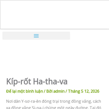
Nhảy
tới
nội
dung
Kíp-rốt Ha-tha-va
Để lại một bình luận
/ Bởi
admin
/
Tháng 5 12, 2026
Nơi dân Y-sơ-ra-ên đóng trại trong đồng vắng, cách
xa đồng vắng Si-na-i chừng một ngày đường. Tại đó