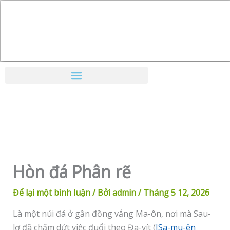
Nhảy
tới
nội
dung
Hòn đá Phân rẽ
Để lại một bình luận
/ Bởi
admin
/
Tháng 5 12, 2026
Là một núi đá ở gần đồng vắng Ma-ôn, nơi mà Sau-
lơ đã chấm dứt việc đuổi theo Đa-vít (
ISa-mu-ên