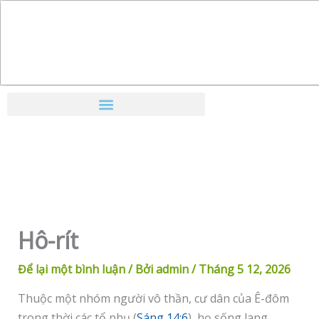
Nhảy
tới
nội
dung
Hô-rít
Để lại một bình luận
/ Bởi
admin
/
Tháng 5 12, 2026
Thuộc một nhóm người vô thần, cư dân của Ê-đôm
trong thời các tổ phụ (
Sáng 14:6
), họ sống lang