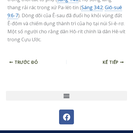
thang rải rác trong xứ Pa-lét-tin (
Sáng 34:2
;
Giô-suê
9:6-7
). Dòng dõi của Ê-sau đã đuổi họ khỏi vùng đất
Ê-đôm và chiếm dụng thành trì của họ tại núi Si-ê-rơ.
Một số người cho rằng dân Hô-rít chính là dân Hê-vít
trong Cựu Ước.
TRƯỚC ĐÓ
KẾ TIẾP
F
a
c