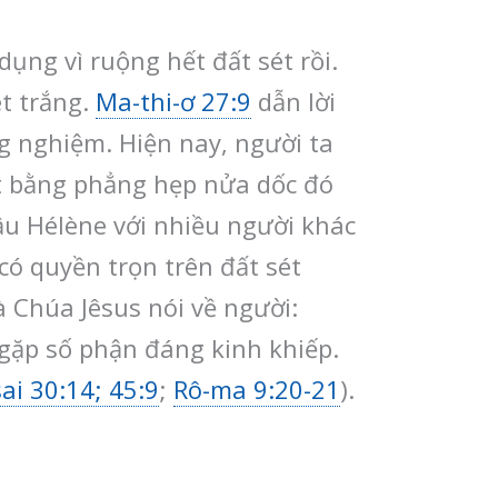
ụng vì ruộng hết đất sét rồi.
ét trắng.
Ma-thi-ơ 27:9
dẫn lời
g nghiệm. Hiện nay, người ta
t bằng phẳng hẹp nửa dốc đó
ậu Hélène với nhiều người khác
có quyền trọn trên đất sét
à Chúa Jêsus nói về người:
 gặp số phận đáng kinh khiếp.
sai 30:14; 45:9
;
Rô-ma 9:20-21
).