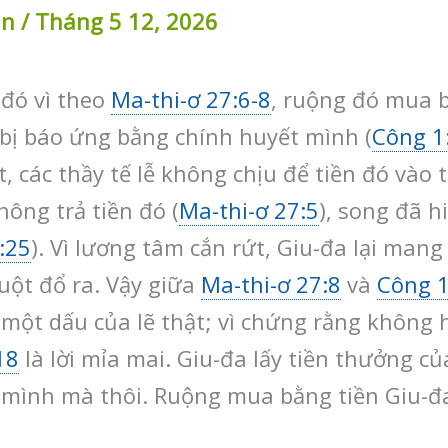
in
/
Tháng 5 12, 2026
 đó vì theo
Ma-thi-ơ 27:6-8
, ruộng đó mua b
 bị báo ứng bằng chính huyết mình (
Công 1
t, các thầy tế lễ không chịu để tiền đó vào
hông trả tiền đó (
Ma-thi-ơ 27:5
), song đã hi
:25
). Vì lương tâm cắn rứt, Giu-đa lại man
uột đổ ra. Vậy giữa
Ma-thi-ơ 27:8
và
Công 1
một dấu của lẽ thật; vì chứng rằng không hi
18
là lời mỉa mai. Giu-đa lấy tiền thưởng của
mình mà thôi. Ruộng mua bằng tiền Giu-đa