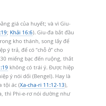
ằng giá của huyết; và vì Giu-
:19
;
Khải 16:6
). Giu-đa bắt đầu
 trong kho thánh, song lấy để
ệp ý trả, để có “chỗ ở” cho
g 30 miếng bạc đến ruộng, thắt
:19
không có trái ý. Được hiệp
ệp ý nói dối (Bengel). Hay là
 tội ác (
Xa-cha-ri 11:12-13
),
, thì Phi-e-rơ nói dường như