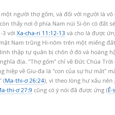
ột người thợ gốm, và đối với người là vô d
 còn thấy nơi ở phía Nam núi Si-ôn có đất s
-3 với
Xa-cha-ri 11:12-13
và cho là được ứn
c mặt Nam trũng Hi-nôm trên một miếng đấ
lính thập tự quân bị chôn ở đó và hoàng h
nghĩa địa. “Thợ gốm” chỉ về Đức Chúa Trời 
g hiệp về Giu-đa là “con của sự hư mất” m
 (
Ma-thi-ơ 26:24
), vì theo lòng hư xấu nên
a-thi-ơ 27:9
cũng có ý nói đã được ứng (
Ê-