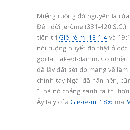
Miếng ruộng đó nguyên là của m
Đến đời Jérôme (331-420 S.C.),
tiên tri
Giê-rê-mi 18:1-4
và 19:1
nói ruộng huyết đó thật ở dố
gọi là Hak-ed-damm. Có nhiều 
đã lấy đất sét đó mang về làm 
chính tay Ngài đã nắn nên, cũn
“Thà nó chẳng sanh ra thì hơn”
Ấy là ý của
Giê-rê-mi 18:6
mà
M