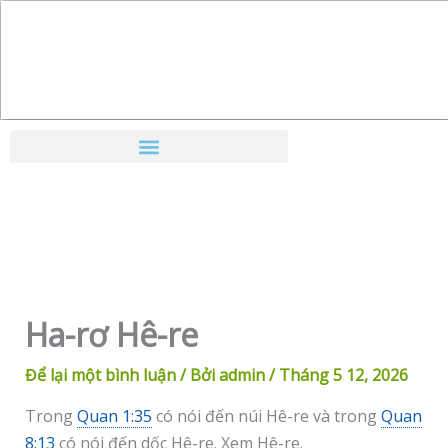
Nhảy
tới
nội
dung
Ha-rơ Hê-re
Để lại một bình luận
/ Bởi
admin
/
Tháng 5 12, 2026
Trong
Quan 1:35
có nói đến núi Hê-re và trong
Quan
8:13
có nói đến dốc Hê-re. Xem Hê-re.