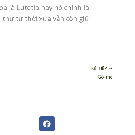
a là Lutetia nay nó chính là
 thự từ thời xưa vẫn còn giữ
KẾ TIẾP
Gô-me
F
a
c