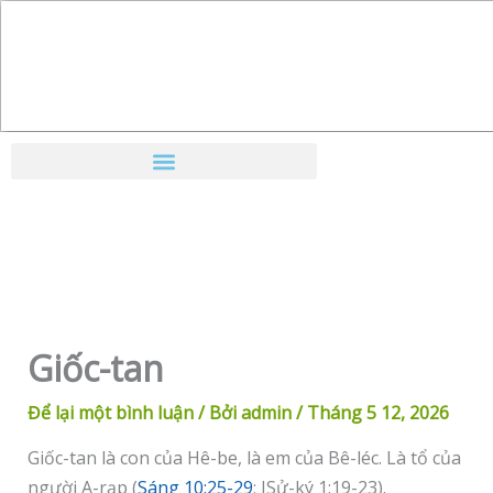
Nhảy
tới
nội
dung
Giốc-tan
Để lại một bình luận
/ Bởi
admin
/
Tháng 5 12, 2026
Giốc-tan là con của Hê-be, là em của Bê-léc. Là tổ của
người A-rạp (
Sáng 10:25-29
; ISử-ký 1:19-23).