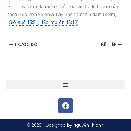
Ghi-lô và cũng là mưu sĩ của Đa-vít. Có lẽ thành nầy
cách Hếp-rôn về phía Tây Bắc chừng 5 dặm (8 km)
(
Giô-suê 15:51
;
IISa-mu-ên 15:12
).
TRƯỚC ĐÓ
KẾ TIẾP
F
a
c
e
© 2026 - Designed by Nguyễn Thiên Ý
b