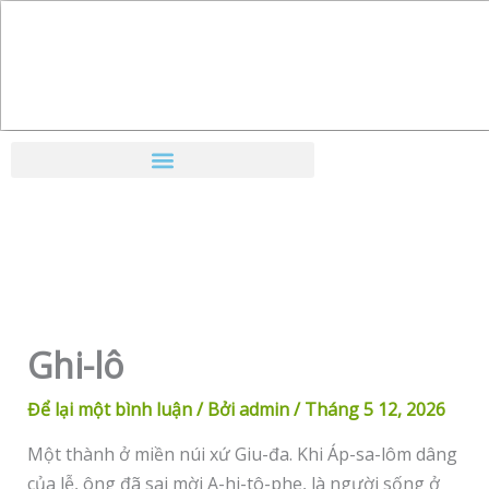
Nhảy
tới
nội
dung
Ghi-lô
Để lại một bình luận
/ Bởi
admin
/
Tháng 5 12, 2026
Một thành ở miền núi xứ Giu-đa. Khi Áp-sa-lôm dâng
của lễ, ông đã sai mời A-hi-tô-phe, là người sống ở