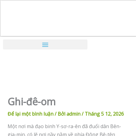
Nhảy
tới
nội
dung
Ghi-đê-om
Để lại một bình luận
/ Bởi
admin
/
Tháng 5 12, 2026
Một nơi mà đạo binh Y-sơ-ra-ên đã đuổi dân Bên-
gia-min, có lẽ nơi nầy nằm về phía Đông Bê-tên