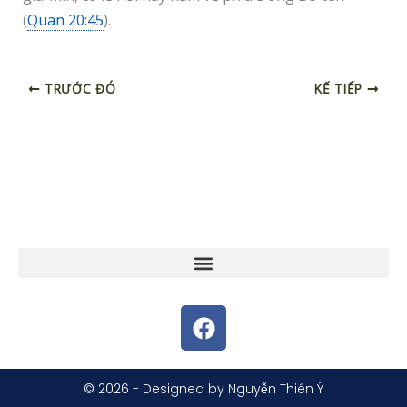
(
Quan 20:45
).
TRƯỚC ĐÓ
KẾ TIẾP
F
a
c
e
© 2026 - Designed by Nguyễn Thiên Ý
b