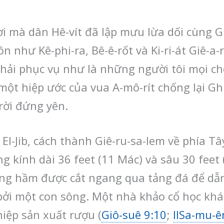
i mà dân Hê-vít đã lập mưu lừa dối cùng G
n như Kê-phi-ra, Bê-ê-rốt và Ki-ri-át Giê-
phải phục vụ như là những người tôi mọi ch
 một hiệp ước của vua A-mô-rít chống lại Gh
rời đứng yên.
El-Jib, cách thành Giê-ru-sa-lem về phía T
ng kính dài 36 feet (11 Mác) và sâu 30 fee
ng hầm được cắt ngang qua tảng đá để dẫ
bởi một con sông. Một nhà khảo cổ học khác
iệp sản xuất rượu (
Giô-suê 9:10
;
IISa-mu-ê