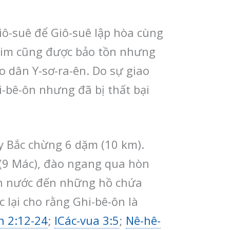
iô-suê để Giô-suê lập hòa cùng
a-rim cũng được bảo tồn nhưng
o dân Y-sơ-ra-ên. Do sự giao
i-bê-ôn nhưng đã bị thất bại
ây Bắc chừng 6 dặm (10 km).
t (9 Mác), đào ngang qua hòn
n nước đến những hồ chứa
 lại cho rằng Ghi-bê-ôn là
n 2:12-24
;
ICác-vua 3:5
;
Nê-hê-