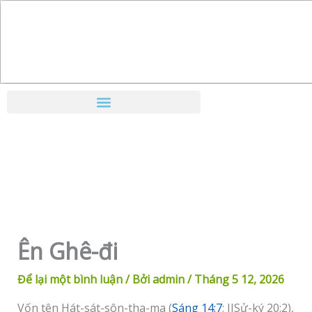
Nhảy
tới
nội
dung
Ên Ghê-đi
Để lại một bình luận
/ Bởi
admin
/
Tháng 5 12, 2026
Vốn tên Hát-sát-sôn-tha-ma (
Sáng 14:7
; IISử-ký 20:2),