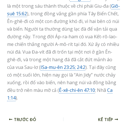
là một trong sáu thành thuộc về chi phái Giu-đa (
Giô-
suê 15:62
), trong đồng vắng gần phía Tây Biển Chết,
Ên-ghê-đi có một con đường khó đi, vì hai bên có núi
và biển. Người ta thường dùng lạc đà để vận tải qua
đường nầy. Trong đời Áp-ra-ham có vua Kết-rô-lao-
me chiến thắng người A-mô-rít tại đó. Xứ ấy có nhiều
núi đá. Vua Đa-vít đã đi trốn tại một nơi ở gần Ên-
ghê-đi, và trong một hang đá đã cắt đứt mảnh áo
của vua Sau-lơ (
ISa-mu-ên 23:25; 24:2
). Tại đây cũng
có một suối lớn, hiện nay gọi là “Ain Jidy” nước chảy
xuống, rồi đổ vào biển, nên hang núi và đồng bằng
đều trở nên màu mỡ cả (
Ê-xê-chi-ên 47:10
; Nhã
Ca
1:14
).
TRƯỚC ĐÓ
KẾ TIẾP