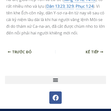
rất nhiều nho và lựu (
Dân 13:23; 32:9
;
Phục 1:24
). Vì
tên khe Ếch-côn nầy, dân Y-sơ-ra-ên từ nay về sau có
cái kỷ niệm lâu dài là khi hai người vâng lệnh Môi-se
đi do thám xứ Ca-na-an, đã cắt được chùm nho to lớn
đến nỗi phải hai người khiêng mới nổi.
TRƯỚC ĐÓ
KẾ TIẾP
F
a
c