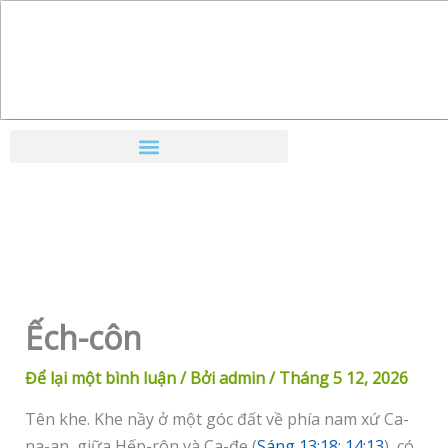
Nhảy
tới
nội
dung
Ếch-côn
Để lại một bình luận
/ Bởi
admin
/
Tháng 5 12, 2026
Tên khe. Khe nầy ở một góc đất về phía nam xứ Ca-
na-an, giữa Hếp-rôn và Ca-đe (
Sáng 13:18; 14:13
), có