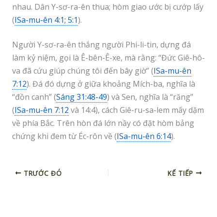
nhau. Dân Y-sơ-ra-ên thua; hòm giao ước bị cướp lấy
(
ISa-mu-ên 4:1; 5:1
).
Người Y-sơ-ra-ên thắng người Phi-li-tin, dựng đá
làm kỷ niệm, gọi là Ê-bên-Ê-xe, mà rằng: “Đức Giê-hô-
va đã cứu giúp chúng tôi đến bây giờ” (
ISa-mu-ên
7:12
). Đá đó dựng ở giữa khoảng Mích-ba, nghĩa là
“đồn canh” (
Sáng 31:48-49
) và Sen, nghĩa là “răng”
(
ISa-mu-ên 7:12
và 14:4), cách Giê-ru-sa-lem mấy dặm
về phía Bắc. Trên hòn đá lớn nầy có đặt hòm bảng
chứng khi đem từ Éc-rôn về (
ISa-mu-ên 6:14
).
TRƯỚC ĐÓ
KẾ TIẾP