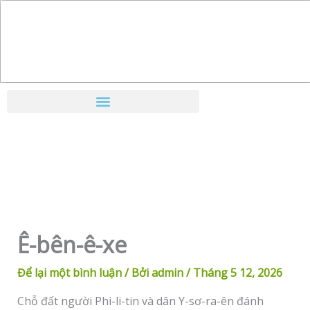
Nhảy
tới
nội
dung
Ê-bên-ê-xe
Để lại một bình luận
/ Bởi
admin
/
Tháng 5 12, 2026
Chỗ đất người Phi-li-tin và dân Y-sơ-ra-ên đánh