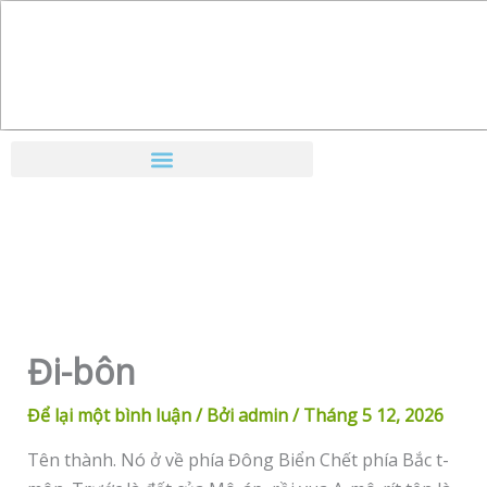
Nhảy
tới
nội
dung
Đi-bôn
Để lại một bình luận
/ Bởi
admin
/
Tháng 5 12, 2026
Tên thành. Nó ở về phía Đông Biển Chết phía Bắc t-