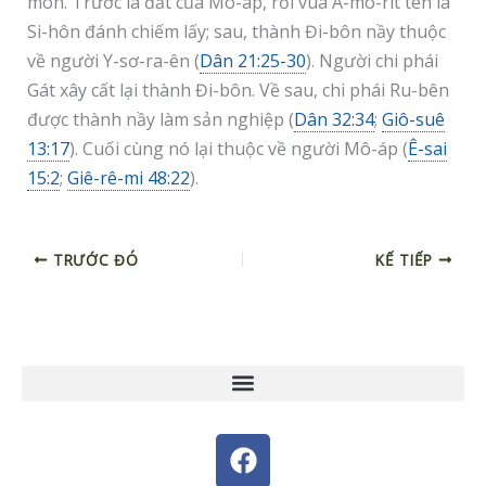
môn. Trước là đất của Mô-áp, rồi vua A-mô-rít tên là
Si-hôn đánh chiếm lấy; sau, thành Đi-bôn nầy thuộc
về người Y-sơ-ra-ên (
Dân 21:25-30
). Người chi phái
Gát xây cất lại thành Đi-bôn. Về sau, chi phái Ru-bên
được thành nầy làm sản nghiệp (
Dân 32:34
;
Giô-suê
13:17
). Cuối cùng nó lại thuộc về người Mô-áp (
Ê-sai
15:2
;
Giê-rê-mi 48:22
).
TRƯỚC ĐÓ
KẾ TIẾP
F
a