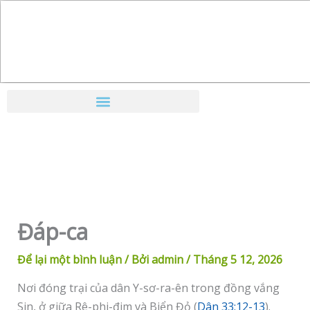
Nhảy
tới
nội
dung
Đáp-ca
Để lại một bình luận
/ Bởi
admin
/
Tháng 5 12, 2026
Nơi đóng trại của dân Y-sơ-ra-ên trong đồng vắng
Sin, ở giữa Rê-phi-đim và Biển Đỏ (
Dân 33:12-13
).