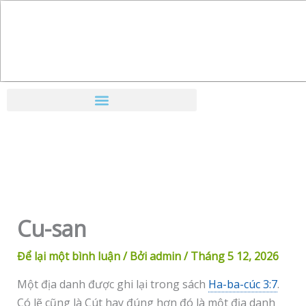
Nhảy
tới
nội
dung
Cu-san
Để lại một bình luận
/ Bởi
admin
/
Tháng 5 12, 2026
Một địa danh được ghi lại trong sách
Ha-ba-cúc 3:7
.
Có lẽ cũng là Cút hay đúng hơn đó là một địa danh