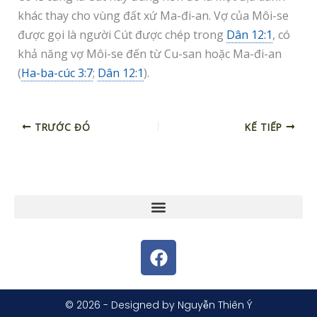
khác thay cho vùng đất xứ Ma-đi-an. Vợ của Môi-se
được gọi là người Cút được chép trong
Dân 12:1
, có
khả năng vợ Môi-se đến từ Cu-san hoặc Ma-đi-an
(
Ha-ba-cúc 3:7
;
Dân 12:1
).
TRƯỚC ĐÓ
KẾ TIẾP
F
a
c
e
© 2026 - Designed by Nguyễn Thiên Ý