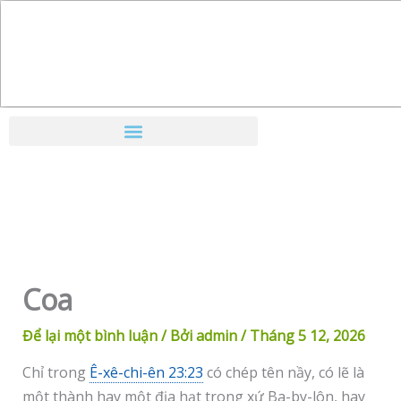
Nhảy
tới
nội
dung
Coa
Để lại một bình luận
/ Bởi
admin
/
Tháng 5 12, 2026
Chỉ trong
Ê-xê-chi-ên 23:23
có chép tên nầy, có lẽ là
một thành hay một địa hạt trong xứ Ba-by-lôn, hay