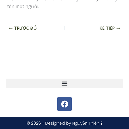
tên một người.
TRƯỚC ĐÓ
KẾ TIẾP
F
a
c
e
© 2026 - Designed by Nguyễn Thiên Ý
b