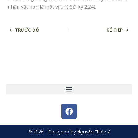
nhân vật hơn là một vị trí (ISử-ký 2:24).
TRƯỚC ĐÓ
KẾ TIẾP
F
a
c
e
© 2026 - Designed by Nguyễn Thiên Ý
b