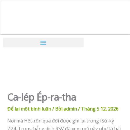
Nhảy
tới
nội
dung
Ca-lép Ép-ra-tha
Để lại một bình luận
/ Bởi
admin
/
Tháng 5 12, 2026
Nơi mà Hết-rôn qua đời được ghi lại trong ISử-ký
2:24. Trong bảng dịch RSV đã xem nơi nầy như là hai