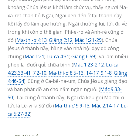
khoảng Chúa Jêsus khởi làm chức vụ, thấy người Na-
xa-rét chán bỏ Ngài, Ngài bèn đến ở tại thành nầy.
Rồi lấy đó làm quê hương, Ngài thường lui, tới, đi, về
trong khi còn ở thế gian. Phi-e-rơ và Anh-rê cũng ở
đó (
Ma-thi-ơ 4:13
;
Giăng 2:12
;
Mác 1:21-29
). Chúa
Jêsus ở thành nầy, hằng vào nhà hội dạy dỗ công
chúng (
Mác 1:21
;
Lu-ca 4:31
;
Giăng 6:59
), và làm nhiều
phép lạ: đuổi quỉ, chữa bịnh (
Mác 1:23-2:12
;
Lu-ca
4:23,33-41; 7:2-10
;
Ma-thi-ơ 8:5-13, 14-17; 9:1-8
;
Giăng
4:46-54
). Cũng ở Ca-bê-na-um, Chúa Jêsus giảng đạo
và ban phát đồ ăn cho năm ngàn người (
Mác 9:33-
50
). Lại cũng ở thành nầy, Ngài đã kêu gọi Ma-thi-ơ
tức là Lê-vi là Sứ đồ (
Ma-thi-ơ 9:9-13
;
Mác 2:14-17
;
Lu-
ca 5:27-32
).