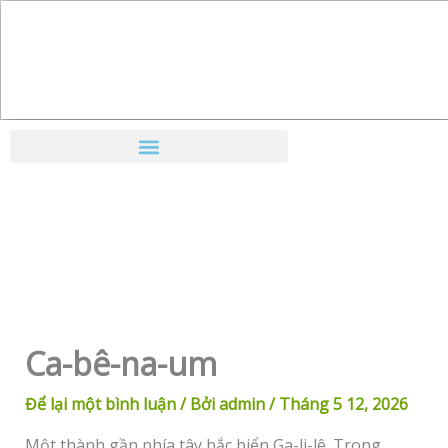
Nhảy
tới
nội
dung
Ca-bê-na-um
Để lại một bình luận
/ Bởi
admin
/
Tháng 5 12, 2026
Một thành gần phía tây bắc biển Ga-li-lê. Trong