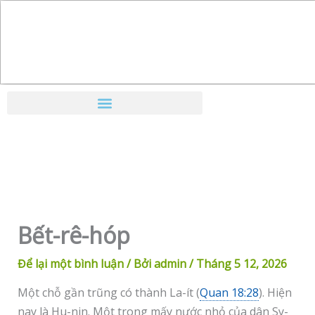
Nhảy
tới
nội
dung
Bết-rê-hóp
Để lại một bình luận
/ Bởi
admin
/
Tháng 5 12, 2026
Một chỗ gần trũng có thành La-ít (
Quan 18:28
). Hiện
nay là Hu-nin. Một trong mấy nước nhỏ của dân Sy-