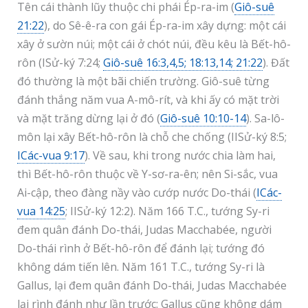
Tên cái thành lũy thuộc chi phái Ép-ra-im (
Giô-suê
21:22
), do Sê-ê-ra con gái Ép-ra-im xây dựng: một cái
xây ở sườn núi; một cái ở chót núi, đều kêu là Bết-hô-
rôn (ISử-ký 7:24;
Giô-suê 16:3,4,5; 18:13,14; 21:22
). Đất
đó thường là một bãi chiến trường. Giô-suê từng
đánh thắng năm vua A-mô-rít, và khi ấy có mặt trời
và mặt trăng dừng lại ở đó (
Giô-suê 10:10-14
). Sa-lô-
môn lại xây Bết-hô-rôn là chỗ che chống (IISử-ký 8:5;
ICác-vua 9:17
). Về sau, khi trong nước chia làm hai,
thì Bết-hô-rôn thuộc về Y-sơ-ra-ên; nên Si-sắc, vua
Ai-cập, theo đàng nầy vào cướp nước Do-thái (
ICác-
vua 14:25
; IISử-ký 12:2). Năm 166 T.C., tướng Sy-ri
đem quân đánh Do-thái, Judas Macchabée, người
Do-thái rình ở Bết-hô-rôn để đánh lại; tướng đó
không dám tiến lên. Năm 161 T.C., tướng Sy-ri là
Gallus, lại đem quân đánh Do-thái, Judas Macchabée
lại rình đánh như lần trước: Gallus cũng không dám