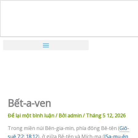
Nhảy
tới
nội
dung
Bết-a-ven
Để lại một bình luận
/ Bởi
admin
/
Tháng 5 12, 2026
Trong miền núi Bên-gia-min, phía đông Bê-tên (
Giô-
suê 7:2; 18:12
), ở giữa Bê-tên và Mích-ma (
ISa-mu-ên