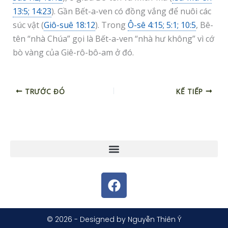
13:5; 14:23
). Gần Bết-a-ven có đồng vắng để nuôi các
súc vật (
Giô-suê 18:12
). Trong
Ô-sê 4:15; 5:1; 10:5
, Bê-
tên “nhà Chúa” gọi là Bết-a-ven “nhà hư không” vì cớ
bò vàng của Giê-rô-bô-am ở đó.
TRƯỚC ĐÓ
KẾ TIẾP
F
a
c
e
© 2026 - Designed by Nguyễn Thiên Ý