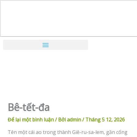
Nhảy
tới
nội
dung
Bê-tết-đa
Để lại một bình luận
/ Bởi
admin
/
Tháng 5 12, 2026
Tên một cái ao trong thành Giê-ru-sa-lem, gần cổng