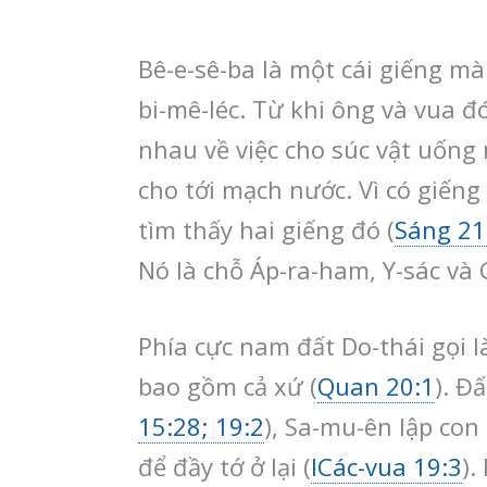
Bê-e-sê-ba là một cái giếng mà 
bi-mê-léc. Từ khi ông và vua đ
nhau về việc cho súc vật uống 
cho tới mạch nước. Vì có giếng
tìm thấy hai giếng đó (
Sáng 21
Nó là chỗ Áp-ra-ham, Y-sác và 
Phía cực nam đất Do-thái gọi là
bao gồm cả xứ (
Quan 20:1
). Đ
15:28; 19:2
), Sa-mu-ên lập con
để đầy tớ ở lại (
ICác-vua 19:3
).