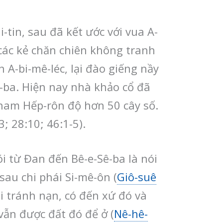
-tin, sau đã kết ước với vua A-
 các kẻ chăn chiên không tranh
 A-bi-mê-léc, lại đào giếng nầy
ê-ba. Hiện nay nhà khảo cổ đã
y nam Hếp-rôn độ hơn 50 cây số.
3; 28:10; 46:1-5).
ói từ Đan đến Bê-e-Sê-ba là nói
 sau chi phái Si-mê-ôn (
Giô-suê
-li tránh nạn, có đến xứ đó và
 vẫn được đất đó để ở (
Nê-hê-