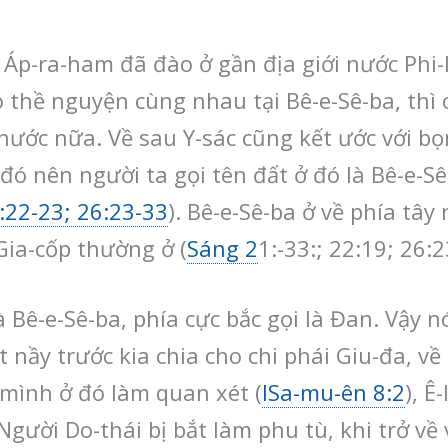
Áp-ra-ham đã đào ở gần địa giới nước Phi-li
ó thề nguyện cùng nhau tại Bê-e-Sê-ba, thì
nước nữa. Về sau Y-sác cũng kết ước với bọn
 đó nên người ta gọi tên đất ở đó là Bê-e-S
:22-23; 26:23-33
). Bê-e-Sê-ba ở về phía tâ
Gia-cốp thường ở (
Sáng 2
1:-33:; 22:19; 26:2
 Bê-e-Sê-ba, phía cực bắc gọi là Đan. Vậy n
ất nầy trước kia chia cho chi phái Giu-đa, về
 mình ở đó làm quan xét (
ISa-mu-ên 8:2
), Ê
 Người Do-thái bị bắt làm phu tù, khi trở về